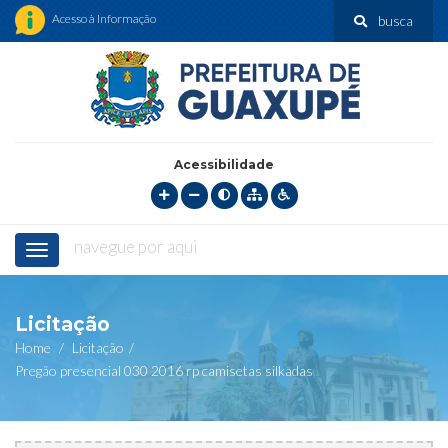
Acesso à Informação
busca
Acessibilidade
navegue por aqui
Menu
Licitação
Home
Licitação
Pregão presencial 030 2016 rp camisetas silkadas