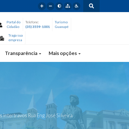
Portal do
Telefone:
Turismo
Cidadão
(35) 3559-1001
Guaxupé
Traga sua
empresa
Transparência
Mais opções
 intertravos Rua Eng José Silveira