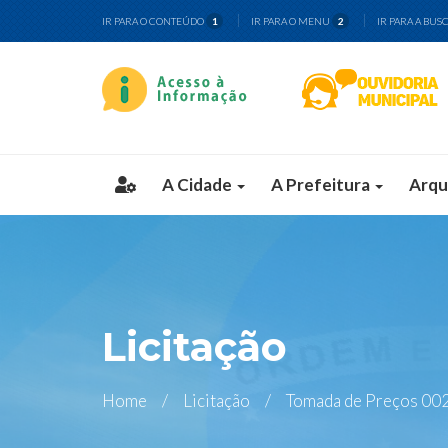
IR PARA O CONTEÚDO
IR PARA O MENU
IR PARA A BUS
1
2
A Cidade
A Prefeitura
Arqu
Licitação
Home
Licitação
Tomada de Preços 002 