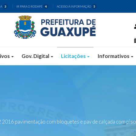
CA
IR PARA O RODAPÉ
ACESSO À INFORMAÇÃO
3
4
5
ivos
Gov. Digital
Licitações
Informativos
2016 pavimentação com bloquetes e pav de calçada com pisos