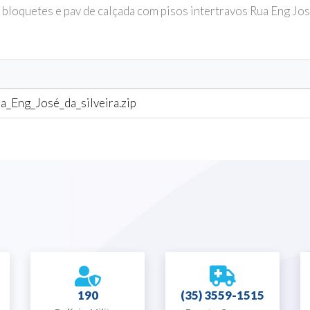
oquetes e pav de calçada com pisos intertravos Rua Eng José
Eng_José_da_silveira.zip
190
(35) 3559-1515