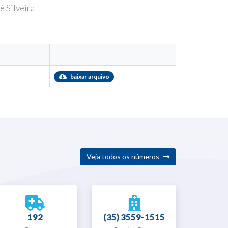
 Silveira
baixar arquivo
Veja todos os números
192
(35) 3559-1515