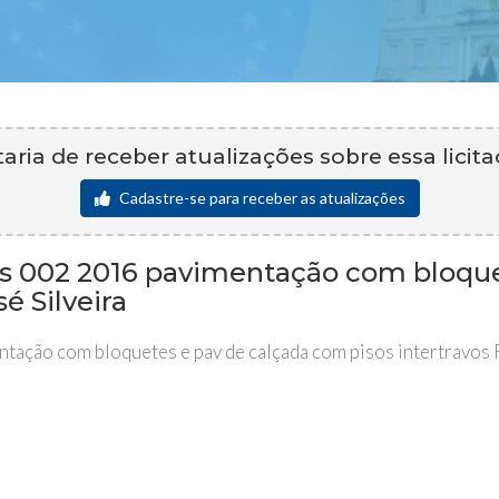
aria de receber atualizações sobre essa licit
Cadastre-se para receber as atualizações
os 002 2016 pavimentação com bloque
é Silveira
ação com bloquetes e pav de calçada com pisos intertravos R