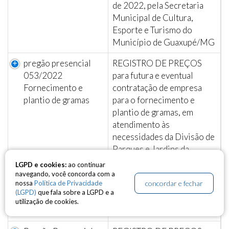
de 2022, pela Secretaria
Municipal de Cultura,
Esporte e Turismo do
Município de Guaxupé/MG
pregão presencial
REGISTRO DE PREÇOS
053/2022
para futura e eventual
Fornecimento e
contratação de empresa
plantio de gramas
para o fornecimento e
plantio de gramas, em
atendimento às
necessidades da Divisão de
Parques e Jardins da
Secretaria Municipal de
LGPD e cookies:
ao continuar
Obra e Serviços Públicos
navegando, você concorda com a
concordar e fechar
nossa
Política de Privacidade
do Município de
(LGPD)
que fala sobre a LGPD e a
Guaxupé/MG, pelo período
utilização de cookies.
de 12 (doze) meses