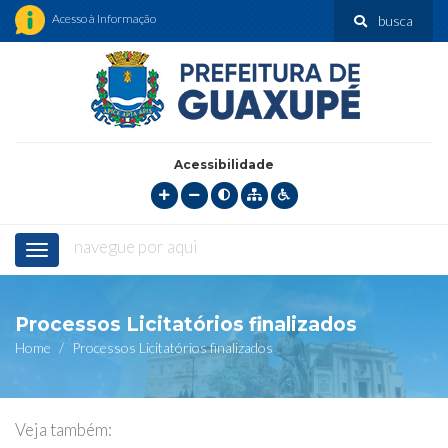
Acesso à Informação
busca
Acessibilidade
navegue por aqui
Menu
Processos Licitatórios finalizados
Home
Processos Licitatórios finalizados
Veja também: