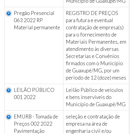
Município de Guaxupé/MG
Pregão Presencial
REGISTRO DE PREÇOS
063 2022 RP
para futura e eventual
Material permanente
contratação de empresa(s)
para o fornecimento de
Materiais Permanentes, em
atendimento às diversas
Secretarias e Convênios
firmados com o Município
de Guaxupé/MG, por um
período de 12 (doze) meses
LEILÃO PÚBLICO
Leilão Público de veículos
001 2022
e bens inservíveis do
Município de Guaxupé/MG
EMURB - Tomada de
seleção e contratação de
Preços 002 2022
empresa na área de
Pavimentação
engenharia civil e/ou