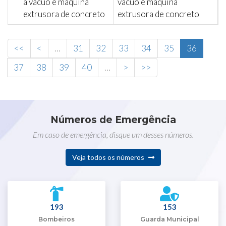
à vácuo e máquina
vácuo e máquina
extrusora de concreto
extrusora de concreto
<<
<
…
31
32
33
34
35
36
37
38
39
40
…
>
>>
Números de Emergência
Em caso de emergência, disque um desses números.
Veja todos os números
193
153
Bombeiros
Guarda Municipal