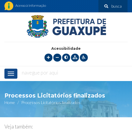
Acesso à Informação
busca
Acessibilidade
navegue por aqui
Menu
Processos Licitatórios finalizados
Home
Processos Licitatórios finalizados
Veja também: