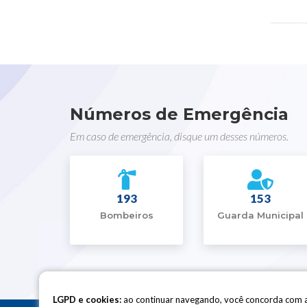
Números de Emergência
Em caso de emergência, disque um desses números.
193
153
Bombeiros
Guarda Municipal
LGPD e cookies:
ao continuar navegando, você concorda com 