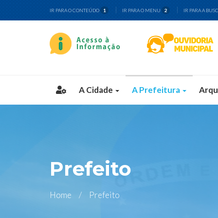
IR PARA O CONTEÚDO
IR PARA O MENU
IR PARA A BUS
1
2
A Cidade
A Prefeitura
Arqu
Prefeito
Home
Prefeito