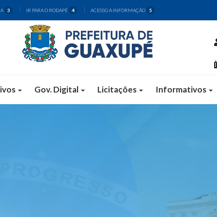
CA
IR PARA O RODAPÉ
ACESSO À INFORMAÇÃO
3
4
5
ivos
Gov. Digital
Licitações
Informativos