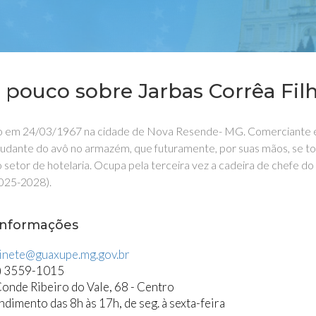
pouco sobre Jarbas Corrêa Filh
 em 24/03/1967 na cidade de Nova Resende- MG. Comerciante e emp
udante do avô no armazém, que futuramente, por suas mãos, se to
o setor de hotelaria. Ocupa pela terceira vez a cadeira de chefe 
025-2028).
informações
inete@guaxupe.mg.gov.br
) 3559-1015
Conde Ribeiro do Vale, 68 - Centro
dimento das 8h às 17h, de seg. à sexta-feira