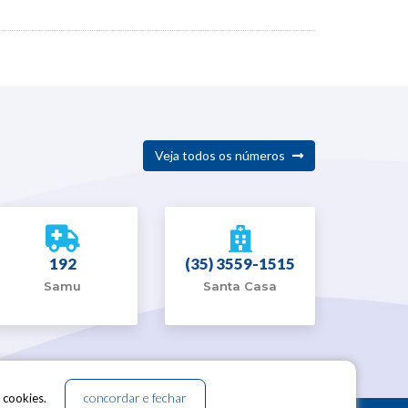
Veja todos os números
192
(35) 3559-1515
Samu
Santa Casa
concordar e fechar
 cookies.