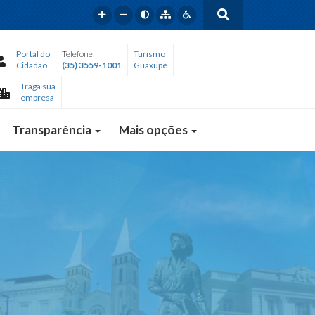
Portal do
Telefone:
Turismo
Cidadão
(35) 3559-1001
Guaxupé
Traga sua
empresa
Transparência
Mais opções