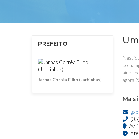
Um 
PREFEITO
Nascido
como aj
ainda n
Jarbas Corrêa Filho (Jarbinhas)
agora 2
Mais 
gab
(35
Av. 
Aten